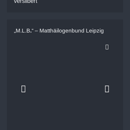
versilbert
„M.L.B
.
“ – Matthäilogenbund Leipzig