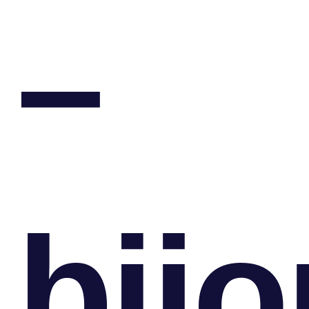
–
bij