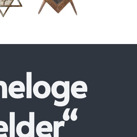
neloge
elder“