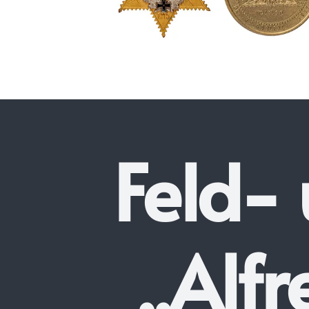
Feld-
„Alfr