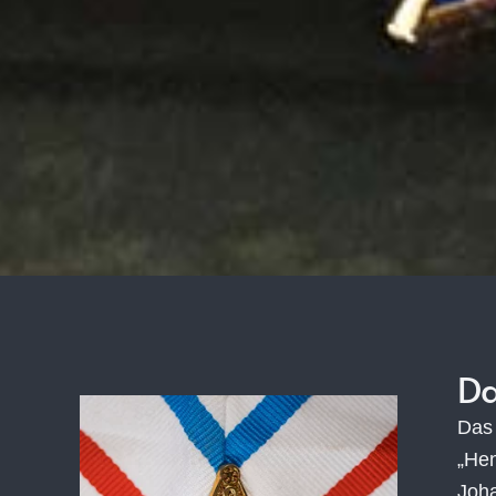
Da
Das 
„Hen
Joha