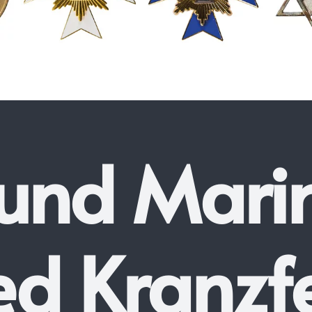
 und Mari
ed Kranzf