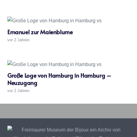
Emanuel zur Maienblume
vor 2 Jahren
Große Loge von Hamburg in Hamburg –
Neuzugang
„Symbolische
Vollendung
Bijoux
Großloge
vor 2 Jahren
einer
–
von
Reise
Recherchekreis
Deutschland“