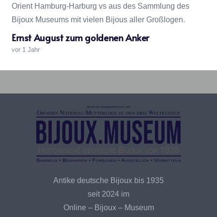
Ernst August zum goldenen Anker
„Symbolische
Vollendung
Bijoux
Großloge
vor 1 Jahr
einer
–
von
Reise
Recherchekreis
Deutschland“
Antike deutsche Bijoux bis 1935
seit 2024 im
Online – Bijoux – Museum