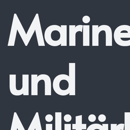
Marin
und
Militä