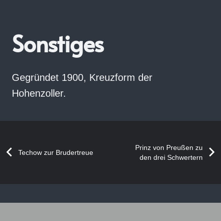
Sonstiges
Gegründet 1900, Kreuzform der
Hohenzoller.
Prinz von Preußen zu
Techow zur Brudertreue
den drei Schwertern
„Symbolische
Vollendung
Bijoux
Großloge
einer
–
von
Reise
Recherchekreis
Deutschland“