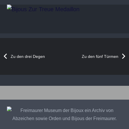
Zu den drei Degen
Zu den fünf Türmen
„Symbolische
Vollendung
Bijoux
Großloge
einer
–
von
Reise
Recherchekreis
Deutschland“