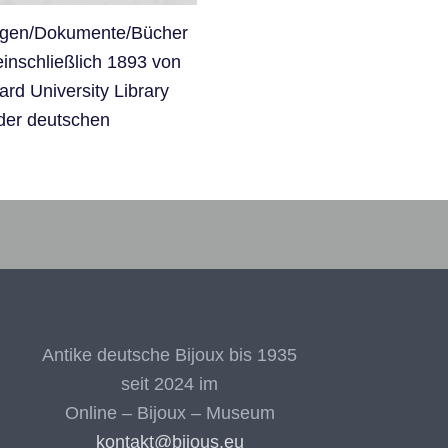
agen/Dokumente/Bücher
inschließlich 1893 von
ard University Library
der deutschen
Bijoux – Recherchekreis
Antike deutsche Bijoux bis 1935
seit 2024 im
Online – Bijoux – Museum
kontakt@bijous.eu