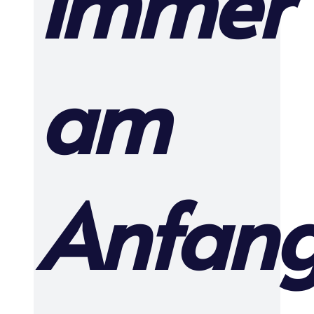
immer
am
Anfan