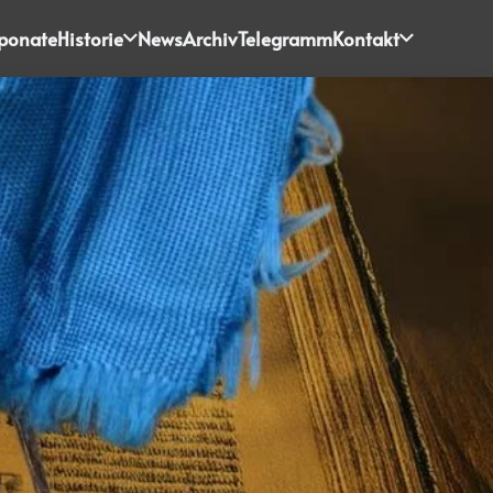
ponate
Historie
News
Archiv
Telegramm
Kontakt