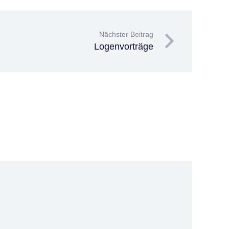
Nächster Beitrag
Logenvorträge
„Symbolische Großloge von
Deutschland“