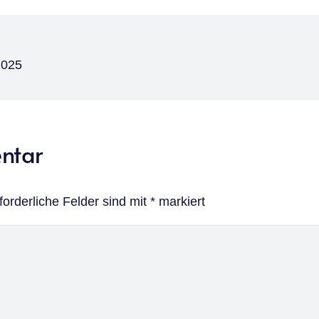
2025
entar
forderliche Felder sind mit
*
markiert
Bijoux – Recherchekreis