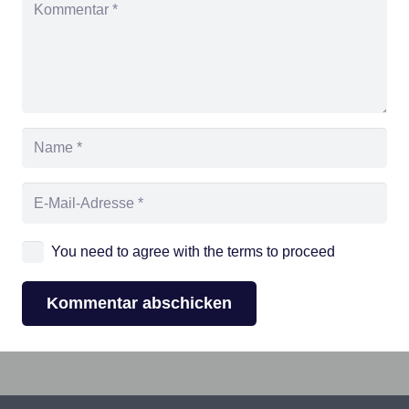
You need to agree with the terms to proceed
„Symbolische
Kommentar abschicken
Vollendung
Bijoux
Großloge
einer
–
von
Reise
Recherchekreis
Deutschland“